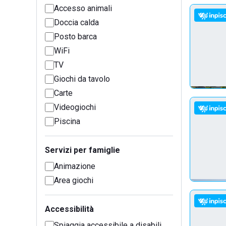
Accesso animali
Doccia calda
Posto barca
WiFi
TV
Giochi da tavolo
Carte
Videogiochi
Piscina
Servizi per famiglie
Animazione
Area giochi
Accessibilità
Spiaggia accessibile a disabili