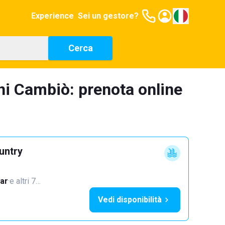
Experience
Sei un gestore?
Cerca
oni Cambiò: prenota online
untry
ar
·
e altri 7…
Vedi disponibilità