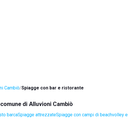
oni Cambiò
Spiagge con bar e ristorante
l comune di Alluvioni Cambiò
sto barca
Spiagge attrezzate
Spiagge con campi di beachvolley 