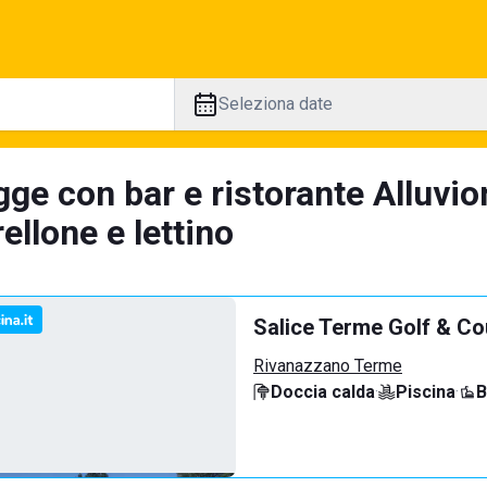
Seleziona date
gge con bar e ristorante Alluvi
llone e lettino
Salice Terme Golf & Co
Rivanazzano Terme
Doccia calda
·
Piscina
·
B