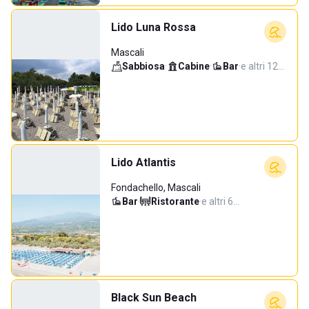
Lido Luna Rossa
Mascali
Sabbiosa
·
Cabine
·
Bar
·
e altri 12…
Lido Atlantis
Fondachello, Mascali
Bar
·
Ristorante
·
e altri 6…
Black Sun Beach