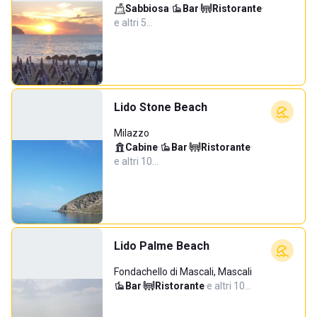
Sabbiosa
·
Bar
·
Ristorante
·
e altri 5…
Lido Stone Beach
Milazzo
Cabine
·
Bar
·
Ristorante
·
e altri 10…
Lido Palme Beach
Fondachello di Mascali, Mascali
Bar
·
Ristorante
·
e altri 10…