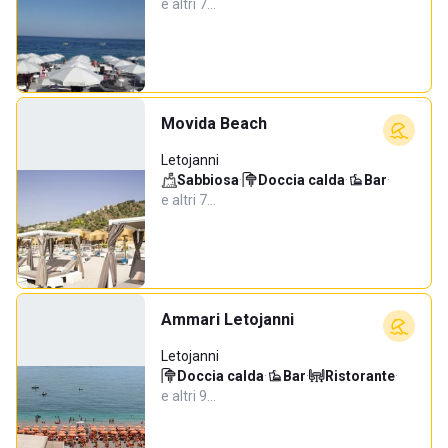
e altri 7…
Movida Beach
Letojanni
Sabbiosa
·
Doccia calda
·
Bar
·
e altri 7…
Ammari Letojanni
Letojanni
Doccia calda
·
Bar
·
Ristorante
·
e altri 9…