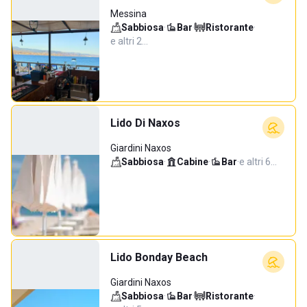
Messina
Sabbiosa
·
Bar
·
Ristorante
·
e altri 2…
Lido Di Naxos
Giardini Naxos
Sabbiosa
·
Cabine
·
Bar
·
e altri 6…
Lido Bonday Beach
Giardini Naxos
Sabbiosa
·
Bar
·
Ristorante
·