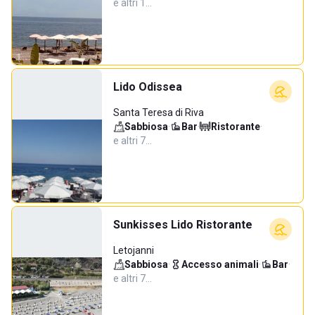
e altri 1…
Lido Odissea
Santa Teresa di Riva
Sabbiosa
·
Bar
·
Ristorante
·
e altri 7…
Sunkisses Lido Ristorante
Letojanni
Sabbiosa
·
Accesso animali
·
Bar
·
e altri 7…