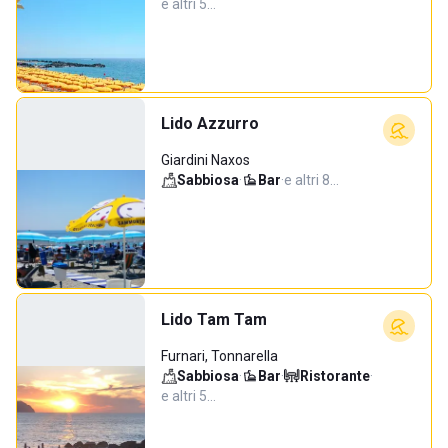
e altri 5…
Lido Azzurro
Giardini Naxos
Sabbiosa
·
Bar
·
e altri 8…
Lido Tam Tam
Furnari, Tonnarella
Sabbiosa
·
Bar
·
Ristorante
·
e altri 5…