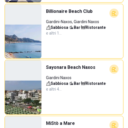
Billionaire Beach Club
Giardini-Naxos, Giardini Naxos
Sabbiosa
·
Bar
·
Ristorante
·
e altri 1…
Sayonara Beach Naxos
Giardini Naxos
Sabbiosa
·
Bar
·
Ristorante
·
e altri 4…
MiStò a Mare