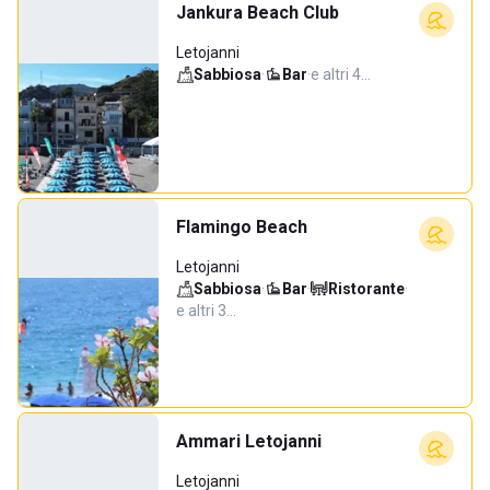
Jankura Beach Club
Letojanni
Sabbiosa
·
Bar
·
e altri 4…
Flamingo Beach
Letojanni
Sabbiosa
·
Bar
·
Ristorante
·
e altri 3…
Ammari Letojanni
Letojanni