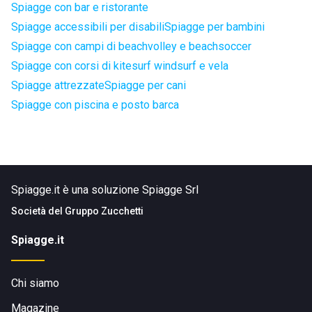
Spiagge con bar e ristorante
Spiagge accessibili per disabili
Spiagge per bambini
Spiagge con campi di beachvolley e beachsoccer
Spiagge con corsi di kitesurf windsurf e vela
Spiagge attrezzate
Spiagge per cani
Spiagge con piscina e posto barca
Spiagge.it è una soluzione Spiagge Srl
Società del
Gruppo Zucchetti
Spiagge.it
Chi siamo
Magazine