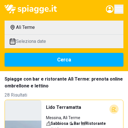
Alì Terme
Seleziona date
Cerca
Spiagge con bar e ristorante Alì Terme: prenota online
ombrellone e lettino
28 Risultati
Lido Terramatta
Messina, Alì Terme
Sabbiosa
·
Bar
·
Ristorante
·