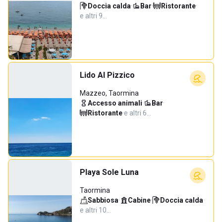
Doccia calda
·
Bar
·
Ristorante
·
e altri 9…
Lido Al Pizzico
Mazzeo, Taormina
Accesso animali
·
Bar
·
Ristorante
·
e altri 6…
Playa Sole Luna
Taormina
Sabbiosa
·
Cabine
·
Doccia calda
·
e altri 10…