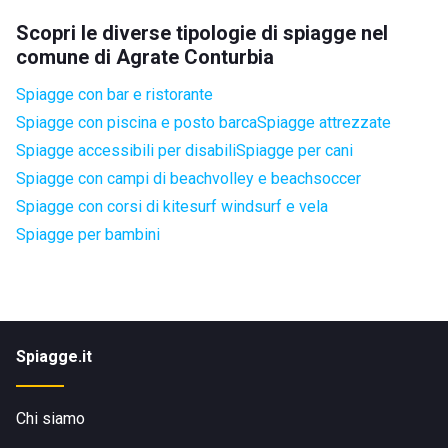
Scopri le diverse tipologie di spiagge nel
comune di Agrate Conturbia
Spiagge con bar e ristorante
Spiagge con piscina e posto barca
Spiagge attrezzate
Spiagge accessibili per disabili
Spiagge per cani
Spiagge con campi di beachvolley e beachsoccer
Spiagge con corsi di kitesurf windsurf e vela
Spiagge per bambini
Spiagge.it
Chi siamo