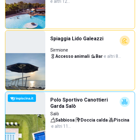
e altri 12…
Spiaggia Lido Galeazzi
Sirmione
Accesso animali
·
Bar
·
e altri 8…
Polo Sportivo Canottieri
Garda Salò
Salò
Sabbiosa
·
Doccia calda
·
Piscina
·
e altri 11…