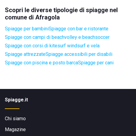
Scopri le diverse tipologie di spiagge nel
comune di Afragola
Spiagge per bambini
Spiagge con bar e ristorante
Spiagge con campi di beachvolley e beachsoccer
Spiagge con corsi di kitesurf windsurf e vela
Spiagge attrezzate
Spiagge accessibili per disabili
Spiagge con piscina e posto barca
Spiagge per cani
Spiagge.it
Chi siamo
Magazine