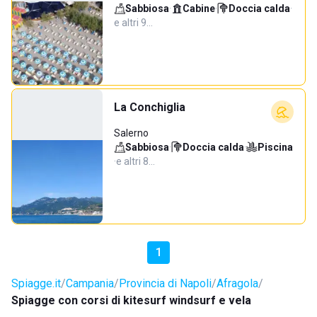
Sabbiosa
·
Cabine
·
Doccia calda
·
e altri 9…
La Conchiglia
Salerno
Sabbiosa
·
Doccia calda
·
Piscina
·
e altri 8…
1
Spiagge.it
Campania
Provincia di Napoli
Afragola
Spiagge con corsi di kitesurf windsurf e vela