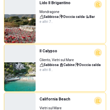
Lido Il Brigantino
Mondragone
Sabbiosa
·
Doccia calda
·
Bar
·
e altri 7…
Il Calypso
Cilento, Vietri sul Mare
Sabbiosa
·
Cabine
·
Doccia calda
·
e altri 8…
California Beach
Vietri sul Mare