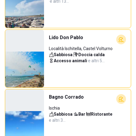
·
e altri 13…
Lido Don Pablo
Località Ischitella, Castel Volturno
Sabbiosa
·
Doccia calda
·
Accesso animali
·
e altri 5…
Bagno Corrado
Ischia
Sabbiosa
·
Bar
·
Ristorante
·
e altri 3…