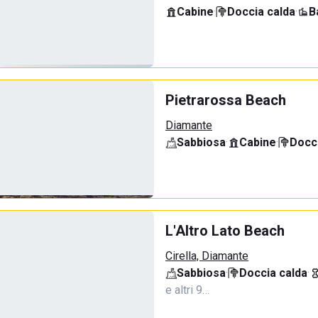
Cabine
·
Doccia calda
·
B
Pietrarossa Beach
Diamante
Sabbiosa
·
Cabine
·
Docci
L'Altro Lato Beach
Cirella, Diamante
Sabbiosa
·
Doccia calda
·
e altri 9…