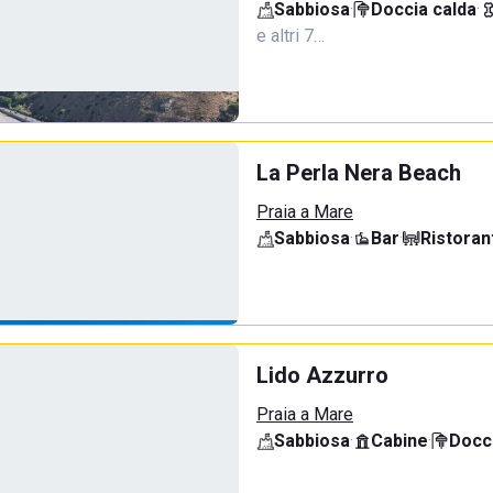
Sabbiosa
·
Doccia calda
·
e altri 7…
La Perla Nera Beach
Praia a Mare
Sabbiosa
·
Bar
·
Ristoran
Lido Azzurro
Praia a Mare
Sabbiosa
·
Cabine
·
Docci