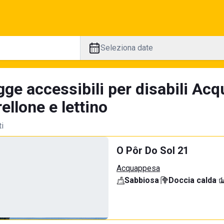
Seleziona date
gge accessibili per disabili Ac
llone e lettino
ti
O Pôr Do Sol 21
Acquappesa
Sabbiosa
·
Doccia calda
·