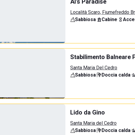
Al's Paradise
Località Scaro, Fiumefreddo B
Sabbiosa
·
Cabine
·
Acce
Stabilimento Balneare P
Santa Maria Del Cedro
Sabbiosa
·
Doccia calda
·
Lido da Gino
Santa Maria del Cedro
Sabbiosa
·
Doccia calda
·