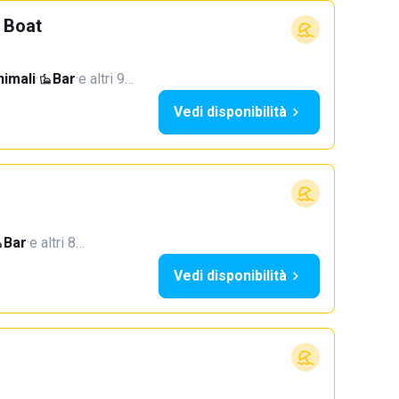
 Boat
imali
·
Bar
·
e altri 9…
Vedi disponibilità
Bar
·
e altri 8…
Vedi disponibilità