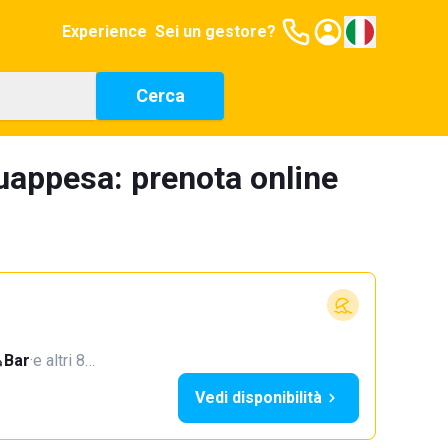
Experience
Sei un gestore?
Cerca
quappesa: prenota online
Bar
·
e altri 8…
Vedi disponibilità