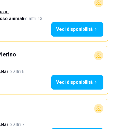
ruzio
sso animali
·
e altri 13…
Vedi disponibilità
ierino
Bar
·
e altri 6…
Vedi disponibilità
Bar
·
e altri 7…