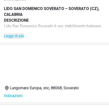
LIDO SAN DOMENICO SOVERATO – SOVERATO (CZ),
CALABRIA
DESCRIZIONE
Lido San Domenico Soverato è uno stabilimento balneare
situato sul Lungomare Europa, nella Baia dell’Ippocampo,
Leggi di più
lungo la costa ionica calabrese.
La spiaggia è caratterizzata da sabbia bianca, mare
cristallino e fondali bassi e sabbiosi, in un ambiente curato
e accogliente pensato per coppie, famiglie con bambini e
gruppi di amici.
La struttura offre diverse tipologie di postazioni
prenotabili, dall’ombrellone classico alle aree privé più
esclusive, fino alle postazioni sul terrazzo vista mare, per
vivere la giornata al mare in relax, comfort e sicurezza.
Lungomare Europa, snc, 88068, Soverato
SERVIZI
Indicazioni
Stabilimento balneare attrezzato
Ombrelloni
Cabine