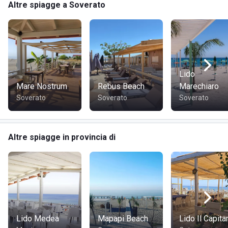
Altre spiagge a Soverato
Wi-Fi
Spiaggia accessibile
Shop
Snack bar
Ristorante
Docce calde
Lido
Giochi da tavolo e carte
Mare Nostrum
Rebus Beach
Marechiaro
Beach volley
Soverato
Soverato
Soverato
Beach tennis
Sand basket
Palestra
Altre spiagge in provincia di
Kajak
Noleggio SUP e canoe
Noleggio natanti
Aree privé
Postazioni sul terrazzo vista mare
RISTORAZIONE
La struttura dispone di snack bar e ristorante, pensati per
Lido Medea
Mapapi Beach
Lido Il Capita