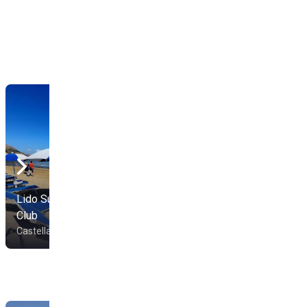
Lido Sunrise Beach
Club
Lido Dies Vacuus
Castellammare Del Golfo
Castellammare del Golfo