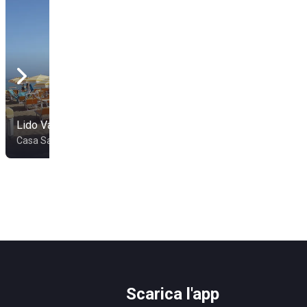
Lido Valenti
Lido La Sirenetta
Casa Santa
Mazara del Vallo
Scarica l'app