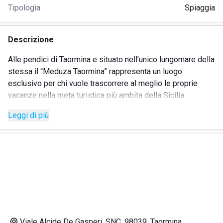
Tipologia
Spiaggia
Descrizione
Alle pendici di Taormina e situato nell’unico lungomare della
stessa il “Meduza Taormina” rappresenta un luogo
esclusivo per chi vuole trascorrere al meglio le proprie
vacanze nella meta turistica più ambita della Sicilia.
Leggi di più
HAPPY HOUR
La struttura si rende ideale per trascorrere le giornate in
spiaggia in totale relax ma anche per divertirsi negli happy
hour pomeridiani. I clienti potranno sempre contare sullo
staff della struttura che sarà sempre a loro disposizione
dando loro la possibilità di gustare svariati piatti della
cucina locale ed internazionale o di bere i cocktails del
lounge bar anche usufruendo del servizio in spiaggia.
Viale Alcide De Gasperi, SNC, 98039, Taormina