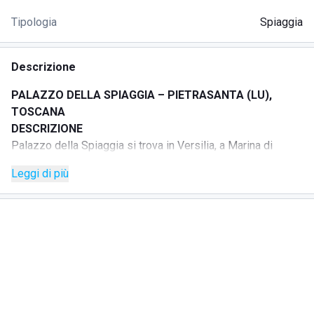
Tipologia
Spiaggia
Descrizione
PALAZZO DELLA SPIAGGIA – PIETRASANTA (LU),
TOSCANA
DESCRIZIONE
Palazzo della Spiaggia si trova in Versilia, a Marina di
Pietrasanta, e offre un arenile curato con postazioni
Leggi di più
organizzate per vivere la giornata al mare in modo
semplice e confortevole.
Gazebi e lettini disposti con ordine, attenzione
all'accoglienza e un'atmosfera rilassata rendono lo
stabilimento adatto a famiglie, coppie e piccoli gruppi in
cerca di tranquillità a due passi dal lungomare.
La struttura propone servizi pensati per il comfort degli
ospiti, con cabine, parcheggio privato, doccia calda, Wi-Fi,
bar, ristorante e attività legate al mare come pedalò e