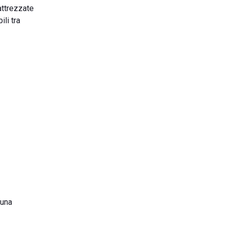
attrezzate
li tra
 una