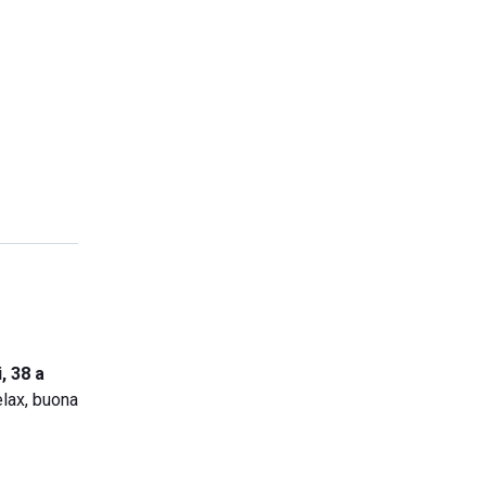
, 38 a
elax, buona