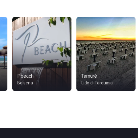
Pbeach
Tamurè
Bolsena
Lido di Tarquinia