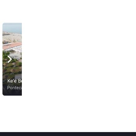
Ke'e Beach
Lido Venere
Pontecagnano Faiano
Agropoli