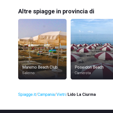
Altre spiagge in provincia di
Maremo Beach Club
Poseidon Beach
Salerno
Camerota
Spiagge.it
Campania
Vietri
Lido La Ciurma