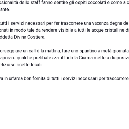
ssionalità dello staff fanno sentire gli ospiti coccolati e come a 
sante.
tutti i servizi necessari per far trascorrere una vacanza degna de
nati in modo tale da rendere visibile a tutti le acque cristalline d
iddetta Divina Costiera.
sorseggiare un caffè la mattina, fare uno spuntino a metà giornata
saporare qualche prelibatezza, il Lido la Ciurma mette a disposiz
liziose ricette locali.
va in un'area ben fornita di tutti i servizi necessari per trascorrer