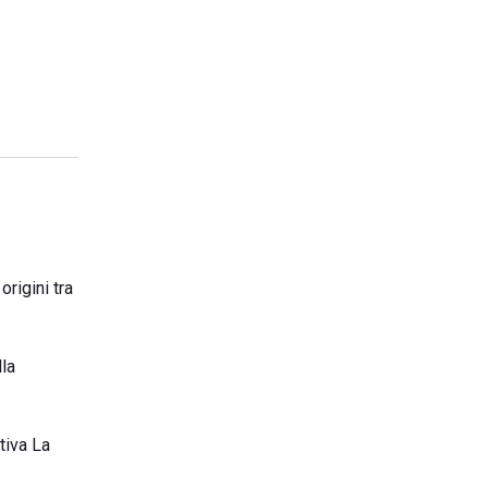
rigini tra
lla
tiva La