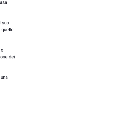
casa
l suo
i quello
 o
ione dei
e una