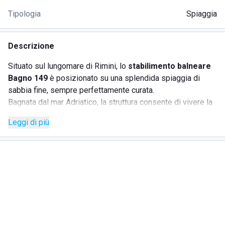
Tipologia
Spiaggia
Descrizione
Situato sul lungomare di Rimini, lo
stabilimento balneare
Bagno 149
è posizionato su una splendida spiaggia di
sabbia fine, sempre perfettamente curata.
Bagnata dal mar Adriatico, la struttura consente di vivere la
vacanza nel completo relax, con tutto a portata di mano.
Leggi di più
Lo
stabilimento balneare Bagno 149
mette a
disposizione dei bagnanti i seguenti servizi:
spiaggia
- passerella fino al bagnasciuga, ombrelloni,
lettini, sdraio, bagnino di sorveglianza;
bar
- fornita caffetteria di dolci tipici romagnoli, ricca
rosticceria di salati, panini, pizzette, bibite e bevande
fresche, aperitivi;
carte
- tornei stagionali