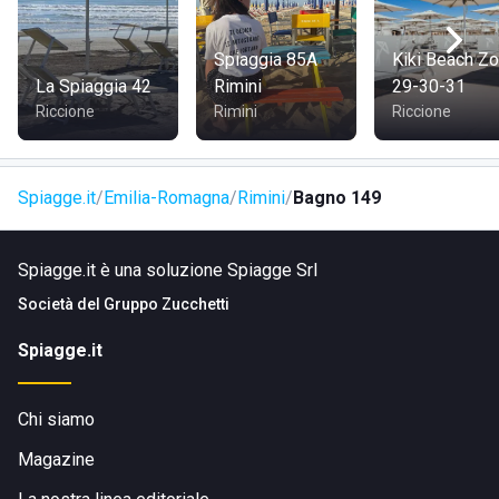
BAGNO 149
Per arrivare allo
stabilimento balneare Bagno 149
dal
Spiaggia 85A
Kiki Beach Z
centro di Rimini, in automobile e in bicicletta, percorrere via
La Spiaggia 42
Rimini
29-30-31
dei Martiri in direzione mare, imboccare e proseguire per il
Riccione
Rimini
Riccione
Lungomare Spadazzi.
Spiagge.it
Emilia-Romagna
Rimini
Bagno 149
Spiagge.it è una soluzione Spiagge Srl
Società del
Gruppo Zucchetti
Spiagge.it
Chi siamo
Magazine