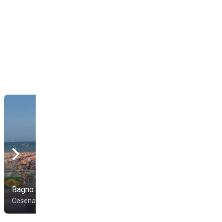
Bagno Veneto
Bagno Mundial 82
Cesenatico
Cesenatico