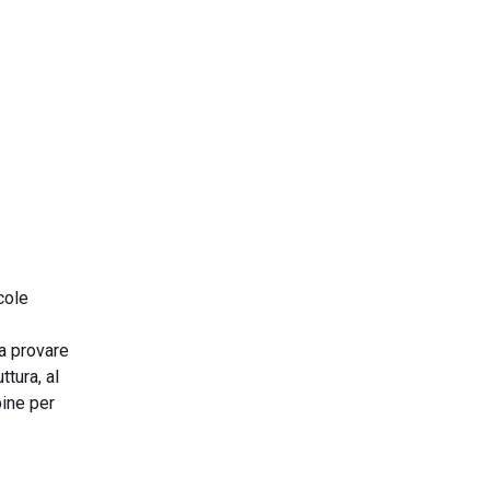
cole
a provare
ttura, al
bine per