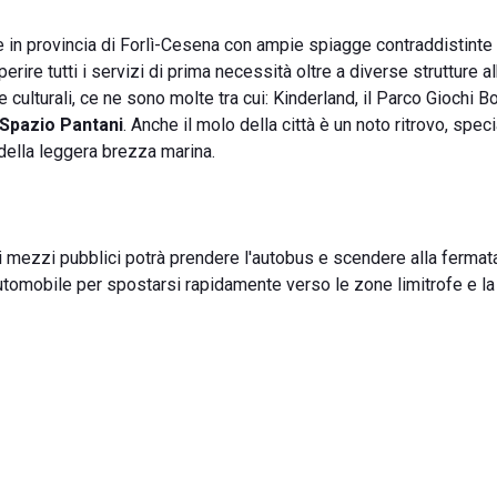
re in provincia di Forlì-Cesena con ampie spiagge contraddistinte
erire tutti i servizi di prima necessità oltre a diverse strutture a
e culturali, ce ne sono molte tra cui: Kinderland, il Parco Giochi B
Spazio Pantani
. Anche il molo della città è un noto ritrovo, spe
della leggera brezza marina.
za i mezzi pubblici potrà prendere l'autobus e scendere alla ferma
utomobile per spostarsi rapidamente verso le zone limitrofe e l