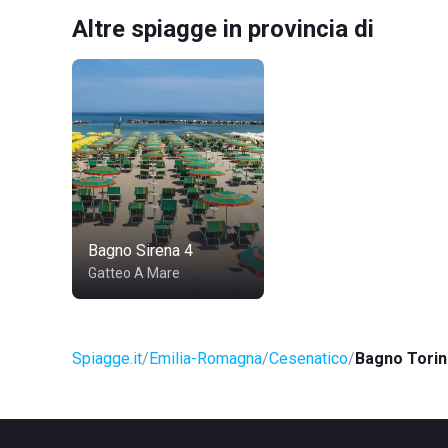
Altre spiagge in provincia di
Bagno Sirena 4
Gatteo A Mare
Spiagge.it
Emilia-Romagna
Cesenatico
Bagno Torin