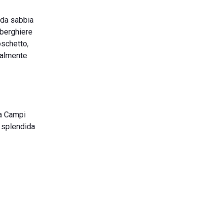
 da sabbia
lberghiere
oschetto,
cialmente
ta Campi
a splendida