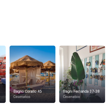
Bagno Corallo 45
Bagni Fernanda 37-38
Cesenatico
Cesenatico