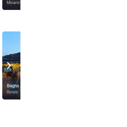
Misano Adriatico
Misano Adriatico
Bagno 46
Bagno Guerrino 58
Rimini
Bellaria-Igea Marina