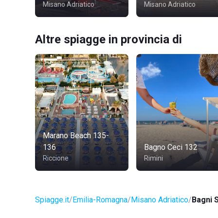
Misano Adriatico
Misano Adriatico
Altre spiagge in provincia di
Marano Beach 135-
136
Bagno Ceci 132
Riccione
Rimini
Spiagge.it
Emilia-Romagna
Misano Adriatico
Bagni 