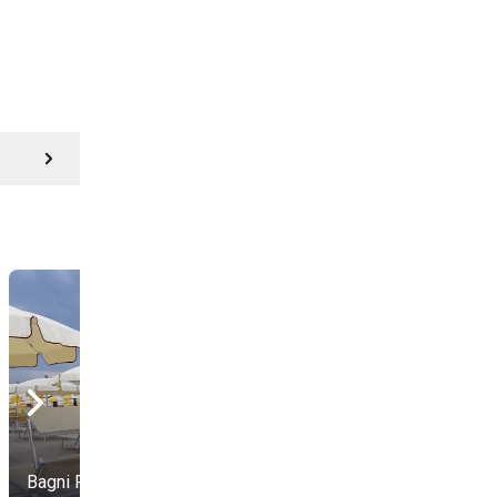
Bagni Romina
AndreAmare 24