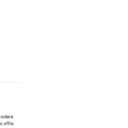
esidera
do offre