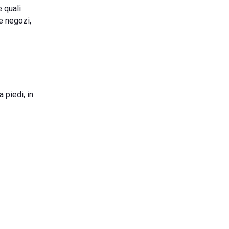
e quali
 e negozi,
 piedi, in