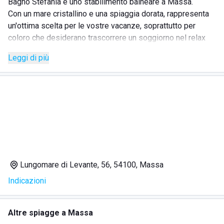
Bagno Stefania è uno stabilimento balneare a Massa.
Con un mare cristallino e una spiaggia dorata, rappresenta
un'ottima scelta per le vostre vacanze, soprattutto per
coloro che desiderano trascorrere un soggiorno nel relax
più totale, in un clima confortevole e familiare.
Leggi di più
La spiaggia è ben pulita ed organizzata, con ombrelloni ben
distanziati fra loro, lo staff sempre gentile e pronto a
rispondere alle vostre richieste.
Bagno Stefania offre anche numerosi servizi, fra cui la
possibilità di avere
docce calde
e la presenza di un
bar
e
di un
ristorante
, nei quali si potranno gustare svariati piatti
a base di pesce e altre pietanze tipiche del luogo.
Lungomare di Levante, 56, 54100, Massa
DOVE SI TROVA BAGNO STEFANIA
Indicazioni
Bagno Stefania si trova in via Lungomare di Levante, 46-52,
Altre spiagge a Massa
a Massa, a breve distanza da numerosi bar e ristoranti della