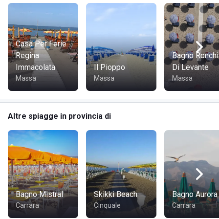
zona.
COME RAGGIUNGERE BAGNO STEFANIA
Casa Per Ferie
Regina
Bagno Ronchi
Bagno Stefania è facilmente raggiungibile in automobile
Immacolata
Il Pioppo
Di Levante
tramite l'autostrada A12. Si trova, inoltre, vicino a svariate
Massa
Massa
Massa
fermate autobus che lo collegano al centro della città.
Altre spiagge in provincia di
Bagno Mistral
Skikki Beach
Bagno Aurora
Carrara
Cinquale
Carrara