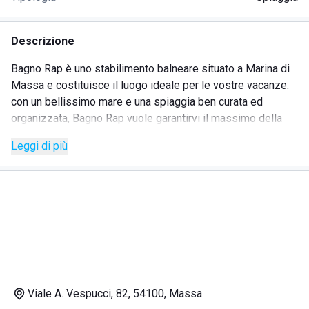
Descrizione
Bagno Rap è uno stabilimento balneare situato a Marina di
Massa e costituisce il luogo ideale per le vostre vacanze:
con un bellissimo mare e una spiaggia ben curata ed
organizzata, Bagno Rap vuole garantirvi il massimo della
comodità e il meglio del divertimento per la vostra estate.
Leggi di più
Lo stabilimento balneare offre anche numerosi servizi, fra i
quali quello di
bar
e
ristorante
: lì potrete gustare ottimi
cibi. È infatti il luogo ideale per aperitivi, cene e pranzi sul
lungomare. Si ha, inoltre, la possibilità di prendere in
prestito
carte da gioco
e di avere
docce calde
.
In caso di bisogno, ci si potrà anche rivolgere alla
competenza e alla professionalità dello staff.
DOVE SI TROVA BAGNO RAP
Viale A. Vespucci, 82, 54100, Massa