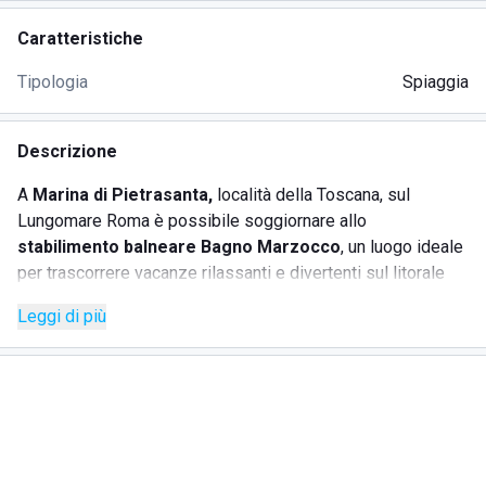
Caratteristiche
Tipologia
Spiaggia
Descrizione
A
Marina di Pietrasanta,
località della Toscana, sul
Lungomare Roma è possibile soggiornare allo
stabilimento balneare Bagno Marzocco
, un luogo ideale
per trascorrere vacanze rilassanti e divertenti sul litorale
della Versilia.
Leggi di più
Vi accoglie una
lunga e spaziosa spiaggia
, con sabbia
fine dove è possibile stendersi su comodi lettini, con
ombrelloni, sdraio e gazebo spaziosi che completano tutto
l'ambiente in maniera elegante, uno spazio per condividere
molti momenti piacevoli con gli amici o con la famiglia. E'
uno spazio molto bello, ben organizzato con piante verdi e