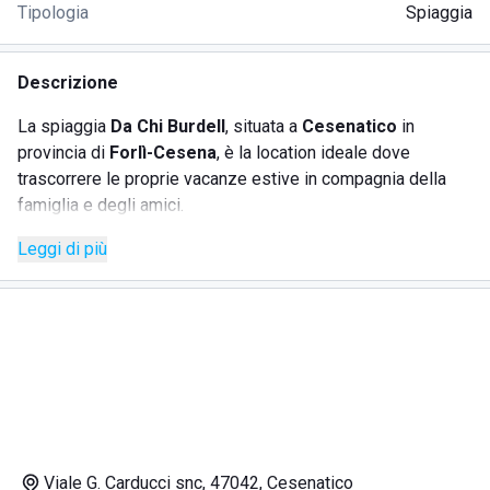
Tipologia
Spiaggia
Descrizione
La spiaggia
Da Chi Burdell
, situata a
Cesenatico
in
provincia di
Forlì-Cesena
, è la location ideale dove
trascorrere le proprie vacanze estive in compagnia della
famiglia e degli amici.
Leggi di più
Lo stabilimento balneare offre
numerosi servizi
come:
l'animazione, pensata per adulti e bambini
giochi, attività e balli di gruppo organizzati da animatori
esperti
area giochi attrezzata con scivoli e altalene
docce di acqua calda
postazioni dotate di ombrelloni, sedie, sdraio e lettini
(renotabili per una giornata, una settimana, un mese o
Viale G. Carducci snc, 47042, Cesenatico