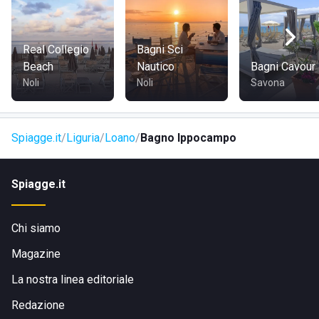
Real Collegio
Bagni Sci
Beach
Nautico
Bagni Cavour
Noli
Noli
Savona
Spiagge.it
Liguria
Loano
Bagno Ippocampo
Spiagge.it
Chi siamo
Magazine
La nostra linea editoriale
Redazione