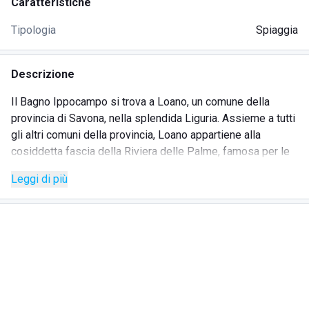
Caratteristiche
Tipologia
Spiaggia
Descrizione
Il Bagno Ippocampo si trova a Loano, un comune della
provincia di Savona, nella splendida Liguria. Assieme a tutti
gli altri comuni della provincia, Loano appartiene alla
cosiddetta fascia della Riviera delle Palme, famosa per le
sue colline e le grandi spiagge sabbiose interrotte da tratti
Leggi di più
rocciosi. Il Bagno Ippocampo è situato sul Lungomare
Marconi e gode di un'ottima posizione in quanto nelle sue
vicinanze si trovano vari negozi, bar, alimentari, pizzerie,
ristoranti, hotel e molto altro ancora. La spiaggia dello
stabilimento balneare è una spiaggia libera attrezzata,
ovvero è divisa in due parti: da un lato una spiaggia libera in
cui si può sostare dove si vuole con le proprie attrezzature;
dall'altro lato è invece una spiaggia attrezzata in cui vi è la