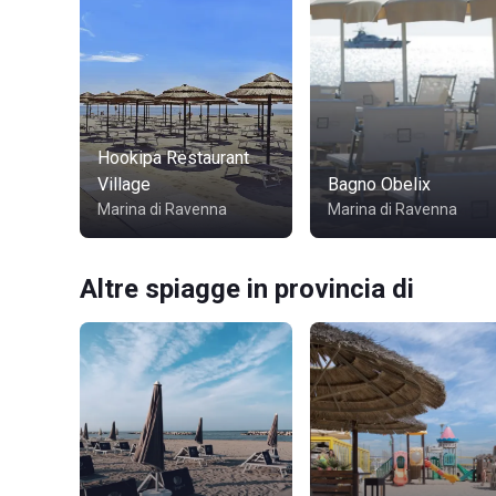
Hookipa Restaurant
Village
Bagno Obelix
Marina di Ravenna
Marina di Ravenna
Altre spiagge in provincia di