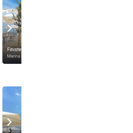
Finisterre Beach
Singita Miracle Beach
Marina Di Ravenna
Ravenna