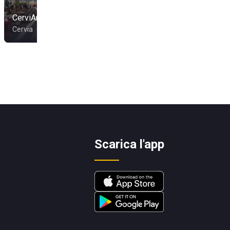
CerviAmare
Cervia
Scarica l'app