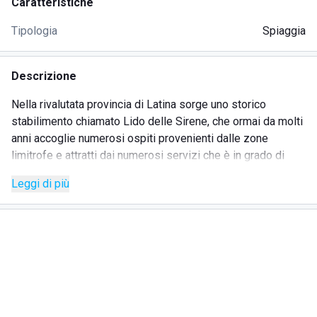
Caratteristiche
Tipologia
Spiaggia
Descrizione
Nella rivalutata provincia di Latina sorge uno storico
stabilimento chiamato Lido delle Sirene, che ormai da molti
anni accoglie numerosi ospiti provenienti dalle zone
limitrofe e attratti dai numerosi servizi che è in grado di
offrire con il passare delle stagioni.
Leggi di più
Si tratta di una location adatta sia ai giovani in cerca di
divertimento che alle famiglie con bambini al seguito, che
potranno usufruire di una ricca area giochi con scivoli e
altalene, ideata secondo rigidi criteri di sicurezza così da
permettere anche ai genitori di godere di qualche ora di
meritato riposo.
Tutta la zona è servita da un wifi stabile e potente, che
consente la connessione in tutto il perimetro dei dispositivi