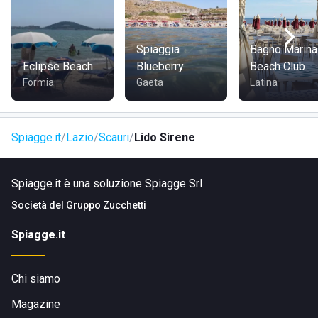
Spiaggia
Bagno Marina
Eclipse Beach
Blueberry
Beach Club
Formia
Gaeta
Latina
Spiagge.it
Lazio
Scauri
Lido Sirene
Spiagge.it è una soluzione Spiagge Srl
Società del
Gruppo Zucchetti
Spiagge.it
Chi siamo
Magazine