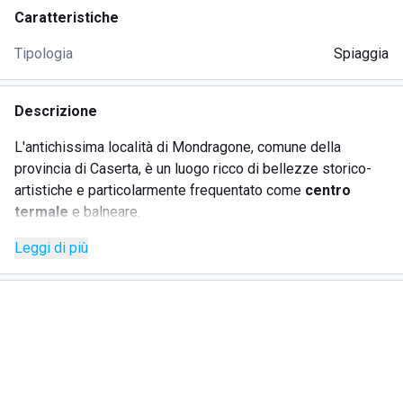
Caratteristiche
Tipologia
Spiaggia
Descrizione
L'antichissima località di Mondragone, comune della
provincia di Caserta, è un luogo ricco di bellezze storico-
artistiche e particolarmente frequentato come
centro
termale
e balneare.
Leggi di più
Su una porzione dello splendido litorale, caratteristico per
la sua sabbia dalla grana molto fine, ha sede il
Lido Blu
Box
.
Il Lido Blu Box è uno stabilimento balneare a gestione
familiare dotato di tutti i servizi necessari per farvi
rilassare mentre vi godete lo splendido mare del casertano.