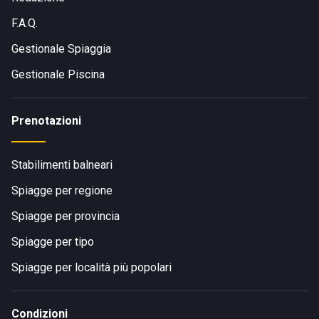
dunque si trova nelle vicinanze del centro abitato; è
F.A.Q.
facilmente raggiungibile a piedi, in bicicletta, in auto o con i
mezzi pubblici.
Gestionale Spiaggia
Gestionale Piscina
Prenotazioni
Stabilimenti balneari
Spiagge per regione
Spiagge per provincia
Spiagge per tipo
Spiagge per località più popolari
Condizioni