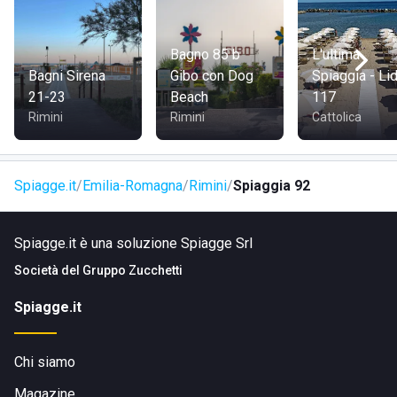
La collocazione strategica, poi, consente la possibilità,
magari in serata, di avventurarsi in piacevoli escursioni
nelle gradevoli e rinomate località circostanti. In alternativa,
Bagno 85 b
L'ultima
per i più sedentari, vi è sempre la possibilità di sorseggiare
Bagni Sirena
Gibo con Dog
Spiaggia - Li
un drink, comodamente seduti al bar del lido, con le
21-23
Beach
117
romantiche luci della notte a fungere da incantevole sfondo.
Rimini
Rimini
Cattolica
Spiagge.it
Emilia-Romagna
Rimini
Spiaggia 92
Spiagge.it è una soluzione Spiagge Srl
Società del
Gruppo Zucchetti
Spiagge.it
Chi siamo
Magazine