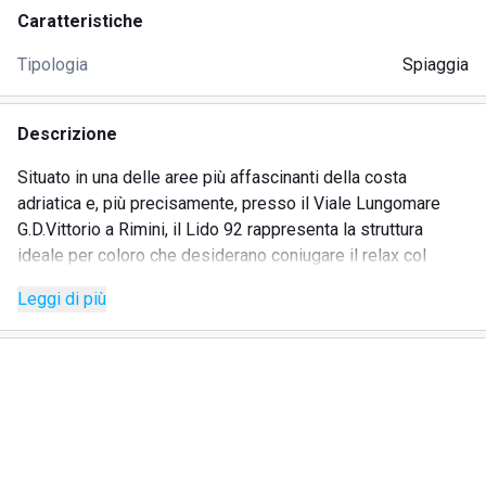
Caratteristiche
Tipologia
Spiaggia
Descrizione
Situato in una delle aree più affascinanti della costa
adriatica e, più precisamente, presso il Viale Lungomare
G.D.Vittorio a Rimini, il Lido 92 rappresenta la struttura
ideale per coloro che desiderano coniugare il relax col
divertimento.
Leggi di più
Innanzitutto, ci troviamo di fronte ad uno stabilimento
balneare che dal punto di vista architettonico e
dell'attrezzatura si presenta in ottime condizioni, con un
occhio di riguardo ai particolari, curati nei minimi dettagli.
La spiaggia è piuttosto ampia ed il lido si distingue per
essere stato tra i primi della Riviera adriatica ad avere
applicato con rigorosità ed efficacia le regole del