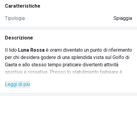
Caratteristiche
Tipologia
Spiaggia
Descrizione
Il lido
Luna Rossa
è orami diventato un punto di riferimento
per chi desidera godere di una splendida vista sul Golfo di
Gaeta e allo stesso tempo praticare divertenti attività
sportive e ricreative. Presso lo stabilimento balneare è
possibile noleggiare ombrelloni, sedie sdraio, spogliatoi e
Leggi di più
posteggiare la propria auto presso l'
ampio parcheggio
custodito. Tra i servizi offerti da Luna Rossa vi è il wi-fi
gratuito, l'accesso esclusivo alle docce calde e al campo di
beach volley.
Durante i mesi estivi è sempre presente un gruppo di
animatori che organizza giochi e tornei sportivi per i