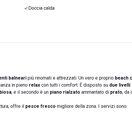
Doccia calda
enti balneari
più rinomati e attrezzati. Un vero e proprio
beach c
acanza in pieno
relax
con tutti i comfort. È disposto su
due livelli
:
biosa
, e il secondo è un
piano rialzato
ammantato di
prato
, da
ttura, offre il
pesce fresco
migliore della zona. I servizi sono: