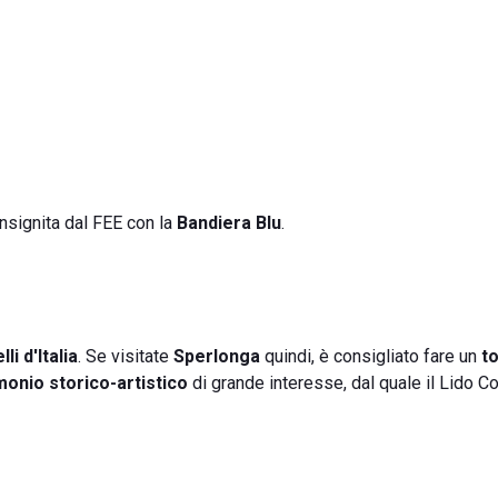
insignita dal FEE con la
Bandiera Blu
.
li d'Italia
. Se visitate
Sperlonga
quindi, è consigliato fare un
t
monio storico-artistico
di grande interesse, dal quale il Lido C