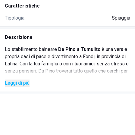
Caratteristiche
Tipologia
Spiaggia
Descrizione
Lo stabilimento balneare
Da Pino a Tumulito
è una vera e
propria oasi di pace e divertimento a Fondi, in provincia di
Latina. Con la tua famiglia o con i tuoi amici, senza stress e
senza pensieri: Da Pino troverai tutto quello che cerchi per
una perfetta giornata estiva in riva al mare.
Leggi di più
SERVIZI OFFERTI DA PINO
Allo stabilimento balneare Da Pino ce n'è davvero per tutti i
gusti:
- Rilassati sui
l
ettini
prendisole e all'ombra di ampi