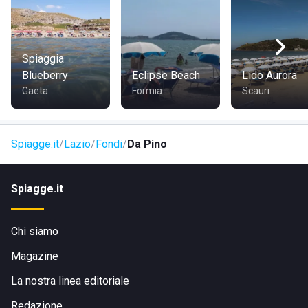
Caparitica e il Lago Lungo.
COME RAGGIUNGERE DA PINO
Spiaggia
Blueberry
Eclipse Beach
Lido Aurora
Lo stabilimento balneare Da Pino si trova in via Guado
Gaeta
Formia
Scauri
Bastianelli, 1 a Fondi in provincia di Latina, a circa 11 km dal
centro città.
Spiagge.it
Lazio
Fondi
Da Pino
Spiagge.it
Chi siamo
Magazine
La nostra linea editoriale
Redazione