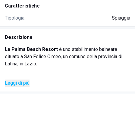
Caratteristiche
Tipologia
Spiaggia
Descrizione
La Palma Beach Resort
è uno stabilimento balneare
situato a San Felice Circeo, un comune della provincia di
Latina, in Lazio.
La struttura è collocata in una
soffice sabbia bianca,
in un
Leggi di più
luogo dalla bellezza struggente, con una
vista
spettacolare
sul Monte Circeo.
Quando i colori del cielo si fondono con i riflessi del mare
si crea un'atmosfera magica e incantevole, che lascia tutti
gli ospiti della struttura ammaliati e senza parole.
Lo stabilimento balneare La Palma Beach Resort si trova in
una posizione ottimale, su uno dei tratti di costa più