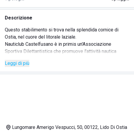
Descrizione
Questo stabilimento si trova nella splendida cornice di
Ostia, nel cuore del litorale laziale.
Nauticlub Castelfusano è in primis un'Associazione
Sportiva Dilettantistica che promuove l'attività nautica
organizzando moltissimi corsi per poter imparare ad
Leggi di più
avvicinarsi al mondo della vela, con relativo riconoscimento
della Federazione Italiana Vela. Ogni insegnante è abilitato
da apposito brevetto e certificato all'insegnamento della
disciplina sportiva.
Oltre a questo aspetto di primo piano, lo stabilimento offre
ai propri clienti tutta una serie di servizi di alto livello per
poter godere di una vacanza rilassante e confortevole.
Nauticlub Castelfusano è dotato di un'area giochi attrezzata
dedicata per bambini, completa di altalene, scivoli e castelli
Lungomare Amerigo Vespucci, 50, 00122, Lido Di Ostia
per intrattenere i più piccoli durante la giornata.