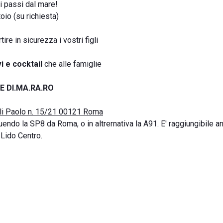
i passi dal mare!
oio (su richiesta)
re in sicurezza i vostri figli
i e cocktail
che alle famiglie
 DI.MA.RA.RO
li Paolo n. 15/21 00121 Roma
endo la SP8 da Roma, o in altrernativa la A91. E' raggiungibile a
Lido Centro.