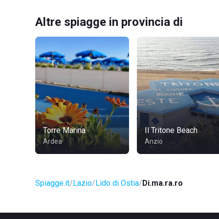
Altre spiagge in provincia di
Torre Marina
Il Tritone Beach
Ardea
Anzio
Spiagge.it
Lazio
Lido di Ostia
Di.ma.ra.ro