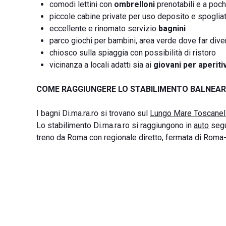
comodi lettini con
ombrelloni
prenotabili e a poch
piccole cabine private per uso deposito e spogliat
eccellente e rinomato servizio
bagnini
parco giochi per bambini, area verde dove far diverti
chiosco sulla spiaggia con possibilità di ristoro
vicinanza a locali adatti sia ai
giovani per aperitiv
COME RAGGIUNGERE LO STABILIMENTO BALNEARE
I bagni Di.ma.ra.ro si trovano sul
Lungo Mare Toscanel
Lo stabilimento Di.ma.ra.ro si raggiungono in
auto
segu
treno
da Roma con regionale diretto, fermata di Roma-