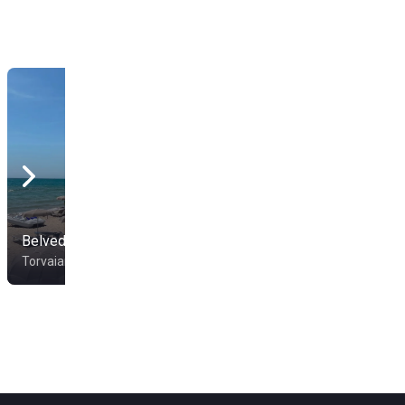
Belvedere Ritual Night
Stabilimento Tirreno
Torvaianica
Ladispoli