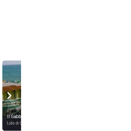
Il Gabbiano
Guerrino Beach
Lido di Ostia
Lido Di Ostia