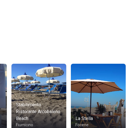
Stabilimento
Ristorante Arcobaleno
Beach
La Stella
Fiumicino
Focene