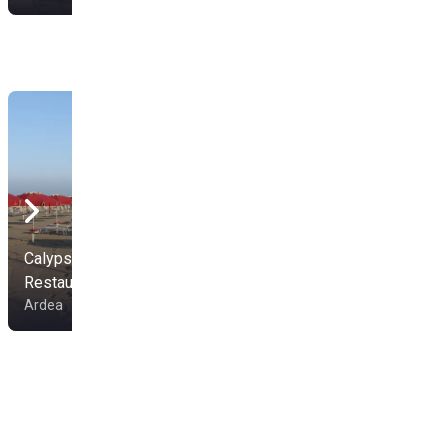
Calypso Beach
Restaurant
Belvedere Ritual Night
Ardea
Torvaianica