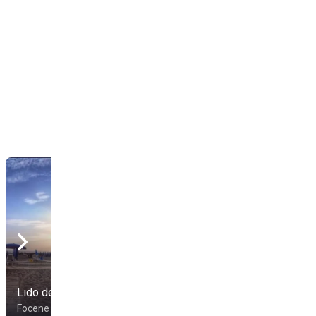
Stabilimento La
Lido del Carabiniere
Madonnina
Focene
Focene