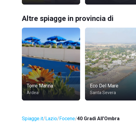
Altre spiagge in provincia di
Torre Marina
Eco Del Mare
Ardea
Santa Severa
Spiagge.it
Lazio
Focene
40 Gradi All'Ombra