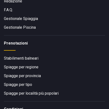
struttura guidando per circa mezz'ora lungo l'autostrada
Redazione
A12/E80. L'aeroporto è collegato anche tramite il
treno
F.A.Q.
regionale
e il
Sit Bus Shuttle
.
Gestionale Spiaggia
Gestionale Piscina
Prenotazioni
Stabilimenti balneari
Spiagge per regione
Spiagge per provincia
Spiagge per tipo
Spiagge per località più popolari