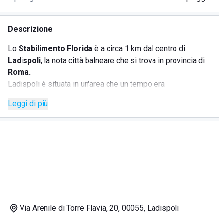
Descrizione
Lo
Stabilimento Florida
è a circa 1 km dal centro di
Ladispoli
, la nota città balneare che si trova in provincia di
Roma.
Ladispoli è situata in un'area che un tempo era
caratterizzata da paludi e boschi e di cui oggi restano solo
Leggi di più
l'
Oasi Faunistica di Palo
, attraversata dalla pista ciclabile,
e la
palude di Torre Flavia
, che sarà piacevole visitare.
Questo
stabilimento balneare
è quindi localizzato in
un'area bagnata dal
Mar Tirreno
, in cui sembra si stia
formando una
barriera corallina
; il fenomeno, unico nel
suo genere, è probabilmente causato dal riscaldamento
delle acque del
Mediterraneo:
gli amanti di attività
acquatiche come snorkeling e immersioni qui vivranno
Via Arenile di Torre Flavia, 20, 00055, Ladispoli
un'esperienza indimenticabile grazie a questo spettacolo