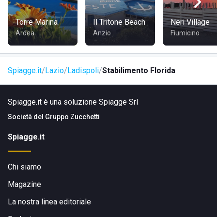
Sono inoltre disponibili:
Torre Marina
Il Tritone Beach
Neri Village
spogliatoi
Ardea
Anzio
Fiumicino
bagni
acqua corrente
Spiagge.it
Lazio
Ladispoli
Stabilimento Florida
Spiagge.it è una soluzione Spiagge Srl
DOVE SI TROVA LO STABILIMENTO FLORIDA
Società del
Gruppo Zucchetti
Lo Stabilimento Florida si trova in via Arenile di Torre Flavia
Spiagge.it
20, a 1,2 km da Ladispoli, in provincia di Roma.
COME RAGGIUNGERE LO STABILIMENTO FLORIDA
Chi siamo
Partendo dal centro di
Ladispoli
in auto è possibile
Magazine
raggiungere il lido guidando lungo via Roma.
La nostra linea editoriale
Partendo in auto dall'
aeroporto di Fiumicino
si arriva alla