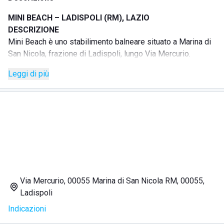
MINI BEACH – LADISPOLI (RM), LAZIO
DESCRIZIONE
Mini Beach è uno stabilimento balneare situato a Marina di
San Nicola, frazione di Ladispoli, lungo Via Mercurio.
La struttura propone un ambiente semplice e rilassato,
Leggi di più
pensato per vivere il mare tra comfort, gusto e momenti di
relax. Il sito ufficiale presenta Mini Beach come una realtà
attiva a Marina di San Nicola, con servizi di spiaggia,
ristorazione e sport.
Lo stabilimento dispone di spiaggia attrezzata e servizi
dedicati alla permanenza al mare, con lettini, ombrelloni,
area sorvegliata con bagnini, attività sportive e spazi
pensati anche per famiglie e bambini.
SERVIZI
Via Mercurio, 00055 Marina di San Nicola RM, 00055,
Stabilimento balneare
Ladispoli
Spiaggia attrezzata
Indicazioni
Ombrelloni
Lettini