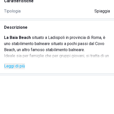
Caratteristiche
Tipologia
Spiaggia
Descrizione
La Baia Beach
situato a Ladispoli in provincia di Roma, è
uno stabilimento balneare situato a pochi passi dal Covo
Beach, un altro famoso stabilimento balneare.
Ideale sia per famiglie che per gruppi giovani, si tratta di un
lido molto ampio, che nonostante la notevole quantità di
Leggi di più
ombrelloni e lettini assicura la giusta riservatezza.
Lo staff è molto giovane e
preparato
: i migliaia di turisti
che assalgono il lido ogni anno si ritengono molto
soddisfatti del servizio offerto, in quanto il personale è
molto cortese e gentile con tutti.
I bambini possono giocare nell'apposita area giochi, dove