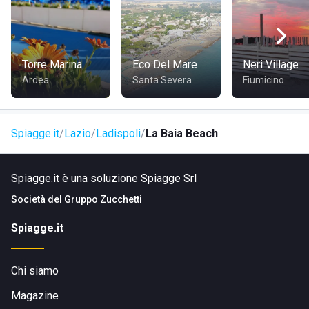
COME RAGGIUNGERE LA BAIA BEACH
Si può accedere allo stabilimento tramite il lungomare,
Torre Marina
Eco Del Mare
Neri Village
dunque si trova nelle vicinanze del centro abitato; è
Ardea
Santa Severa
Fiumicino
facilmente raggiungibile a piedi, in bicicletta, in auto o con i
mezzi pubblici.
Spiagge.it
Lazio
Ladispoli
La Baia Beach
Spiagge.it è una soluzione Spiagge Srl
Società del
Gruppo Zucchetti
Spiagge.it
Chi siamo
Magazine