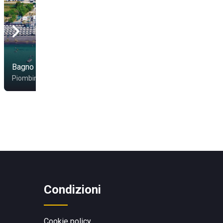
Bagno La Capannina
Bagno Elia
Piombino
Piombino
Condizioni
Cookie policy