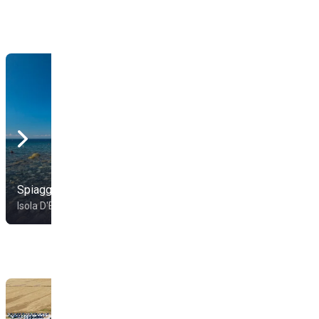
Spiaggia del Relitto
Lacona Beach Club
Isola D'Elba
Isola D'Elba