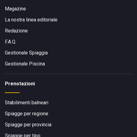
occorre proseguire verso Porto Azzurro e dopo qualche
metro svoltare verso Lacona.
Magazine
La nostra linea editoriale
Redazione
F.A.Q.
Gestionale Spiaggia
Gestionale Piscina
Prenotazioni
Stabilimenti balneari
Spiagge per regione
Spiagge per provincia
Spiagge per tipo