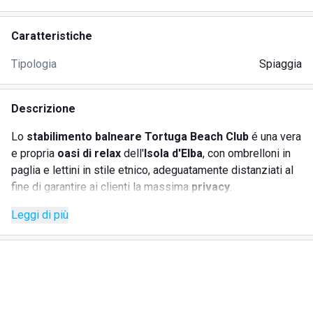
Caratteristiche
Tipologia
Spiaggia
Descrizione
Lo
stabilimento balneare Tortuga Beach Club
é una vera
e propria
oasi di relax
dell'
Isola d'Elba
, con ombrelloni in
paglia e lettini in stile etnico, adeguatamente distanziati al
fine di garantire ai clienti la massima
privacy
.
La struttura infatti mette a disposizione
numerosi servizi
Leggi di più
per offrire ai vacanzieri la possibilità di trascorrere dei
periodi di riposo in totale benessere. Tra questi ci sono:
bar e ristorante;
cabine;
wi-fi;