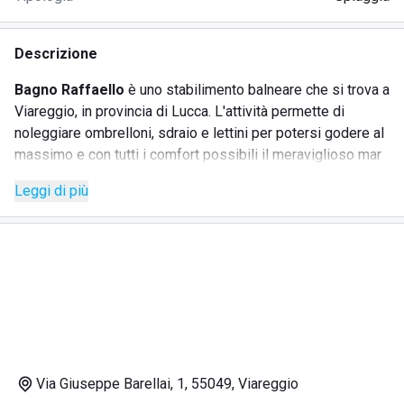
Descrizione
Bagno Raffaello
è uno stabilimento balneare che si trova a
Viareggio, in provincia di Lucca. L'attività permette di
noleggiare ombrelloni, sdraio e lettini per potersi godere al
massimo e con tutti i comfort possibili il meraviglioso mar
Mediterraneo.
Leggi di più
Bagno Raffaello
presenta anche un punto ristoro, attivo
dalle prime luci dell'alba fino a tarda sera. Presso questo
chiosco infatti nelle calde nottate estive si organizzano
eventi di ogni genere e il lido diventa un ritrovo per gli
appassionati di movida
.
Se durante la sera il divertimento è la parola d'ordine,
durante la mattina il
Bagno Raffaello
ha a cuore il riposo e
la tranquillità dei propri ospiti. Per questa ragione i lettini e
gli ombrelloni sono posti distanziati l'uno dall'altro. In
Via Giuseppe Barellai, 1, 55049, Viareggio
questo modo, ogni cliente potrà godersi il
meritato relax