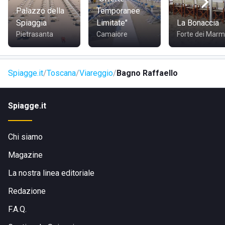
Si può accedere allo stabilimento tramite il lungomare,
Palazzo della
Temporanee
dunque si trova nelle vicinanze del centro abitato; è
Spiaggia
Limitate"
La Bonaccia
facilmente raggiungibile a piedi, in bicicletta, in auto o con i
Pietrasanta
Camaiore
Forte dei Marm
mezzi pubblici.
Spiagge.it
Toscana
Viareggio
Bagno Raffaello
Spiagge.it
Chi siamo
Magazine
La nostra linea editoriale
Redazione
F.A.Q.