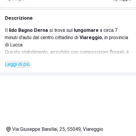
Descrizione
Il
lido Bagno Derna
si trova sul
lungomare
a circa 7
minuti d'auto dal centro cittadino di
Viareggio
, in provincia
di Lucca.
Questo stabilimento, arricchito con composizioni floreali, è
davvero molto accogliente, si affaccia su un azzurro
Mar
Leggi di più
Ligure
e si adagia su una spiaggia composta da sabbia
dorata che viene regolarmente pulita.
La location è suggestiva e ideale sia per chi desidera
trascorrere qualche giorno di totale relax prendendo il sole
sotto l'ombrellone, sia per gli amanti delle attività sportive.
Vista la presenza di
fondali ricchi di flora e fauna locali
,
qui trovano la propria dimensione gli amanti delle
immersioni e dello snorkeling; oltre a loro, sportivi come
Via Giuseppe Barellai, 25, 55049, Viareggio
surfisti
e
canoisti
potranno dilettarsi divertendosi.