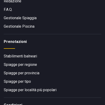
Sempre dall'aeroporto si possono prendere il
treno
Redazione
regionale
o quello
intercity
a Pisamover airport, oppure i
F.A.Q.
bus E3, E25
ed
E26
.
Gestionale Spiaggia
Gestionale Piscina
Prenotazioni
Stabilimenti balneari
Spiagge per regione
Spiagge per provincia
Spiagge per tipo
Spiagge per località più popolari