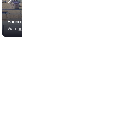
Bagno Andrea Doria
Marina Torre Beach
Viareggio
Viareggio