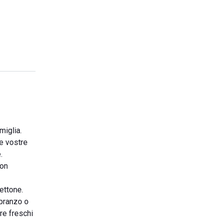
miglia.
le vostre
.
con
ettone.
 pranzo o
re freschi