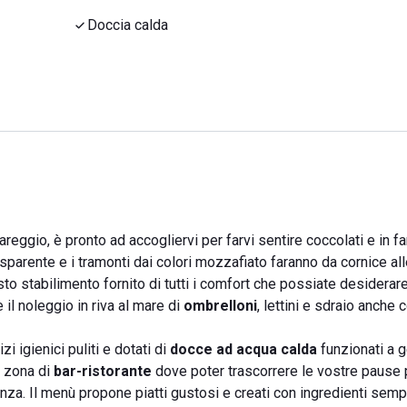
Doccia calda
reggio, è pronto ad accogliervi per farvi sentire coccolati e in fa
asparente e i tramonti dai colori mozzafiato faranno da cornice al
to stabilimento fornito di tutti i comfort che possiate desiderare
 il noleggio in riva al mare di
ombrelloni
, lettini e sdraio anche 
zi igienici puliti e dotati di
docce ad acqua calda
funzionati a g
a zona di
bar-ristorante
dove poter trascorrere le vostre pause
anza. Il menù propone piatti gustosi e creati con ingredienti semp