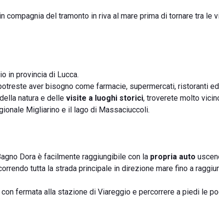
 in compagnia del tramonto in riva al mare prima di tornare tra le v
o in provincia di Lucca.
 potreste aver bisogno come farmacie, supermercati, ristoranti ed
della natura e delle
visite a luoghi storici
, troverete molto vicin
egionale Migliarino e il lago di Massaciuccoli.
 Bagno Dora è facilmente raggiungibile con la
propria auto
uscen
correndo tutta la strada principale in direzione mare fino a raggiu
tta con fermata alla stazione di Viareggio e percorrere a piedi le p