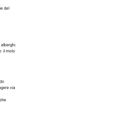
ie del
 alberghi.
o: il molo
do
ngere via
oche