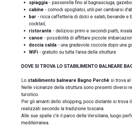
spiaggia
- passerella fino al bagnasciuga, gazebo, 
cabine
- comodi spogliatoi, utili per cambiarsi d'a
bar
- ricca caffetteria di dolci e salati, bevande e 
cocktail;
ristorante
- deliziosi primi e secondi piatti, insal
canoe
- possibilità di affittare piccole imbarcazion
doccia calda
- una gradevole coccola dopo una gio
WiFi
- gratuito su tutta l'area della struttura
DOVE SI TROVA LO STABILIMENTO BALNEARE B
Lo
stabilimento balneare Bagno Perchè
si trova a
Nelle vicinanze della struttura sono presenti diversi ne
turistico.
Per gli amanti dello shopping, poco distante si trova il
realizzati secondo la tradizione toscana.
Alle sue spalle c'è il parco della Versiliana, luogo perf
mediterranea.