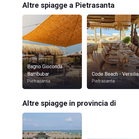
Altre spiagge a Pietrasanta
Bagno Gioconda
Bambubar
Code Beach - Versilia
Pietrasanta
Pietrasanta
Altre spiagge in provincia di