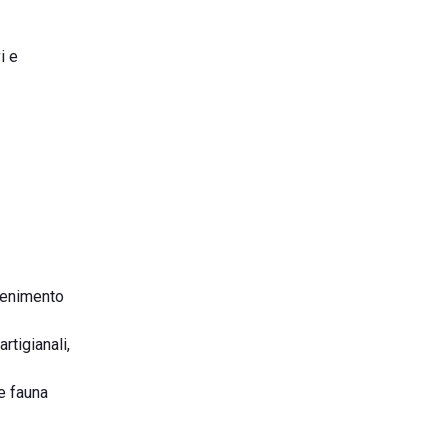
i e
ttenimento
rtigianali,
 e fauna