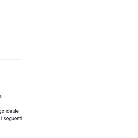
a
go ideale
 i seguenti