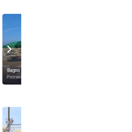
Bagno La Salute
Bagno Sorriso
Pietrasanta
Pietrasanta