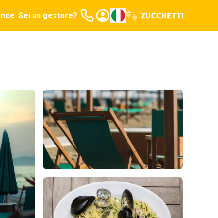
ence
Sei un gestore?