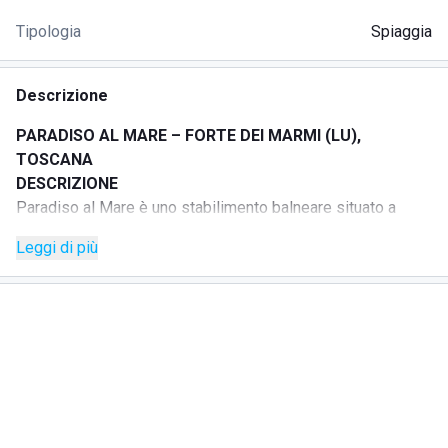
Tipologia
Spiaggia
Descrizione
PARADISO AL MARE – FORTE DEI MARMI (LU),
TOSCANA
DESCRIZIONE
Paradiso al Mare è uno stabilimento balneare situato a
Forte dei Marmi, a pochi passi da Piazza Garibaldi, cuore
Leggi di più
del centro storico della città, e vicino alle vie principali dei
negozi di lusso.
La posizione centrale consente agli ospiti di raggiungere
facilmente hotel, ristoranti, negozi, banche, edicole e locali.
Lo stabilimento accoglie i clienti in un’atmosfera elegante e
rilassata, dove tradizione, attenzione al cliente e comfort
rendono la giornata in spiaggia un momento speciale.
La struttura offre lettini e sdraio distanziati tra loro per
garantire maggiore privacy, protetti da gazebo che