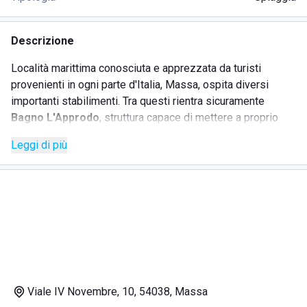
Descrizione
Località marittima conosciuta e apprezzata da turisti
provenienti in ogni parte d'Italia, Massa, ospita diversi
importanti stabilimenti. Tra questi rientra sicuramente
Bagno L'Approdo
, struttura capace di mettere a proprio
agio ogni ospite tramite la cordialità e la gentilezza del
Leggi di più
personale. Proprio questo ha permesso di creare un
ambiente familiare e caratterizzato da un clima
molto
conviviale
e, soprattutto, instaurare un rapporto di assoluta
fiducia con la clientela.
Quest'ultima potrà usufruire di diversi ombrelloni e lettini
perfettamente distanziati fra loro, di ambienti curati e
ordinati e, di un importante
servizio di ristorazione.
Il
ristorante, caratterizzato da prezzi davvero convenienti,
permette di assaporare alcune importanti specialità di
Viale IV Novembre, 10, 54038, Massa
pesce con una vista esclusiva sul Mar Tirreno, sulle Alpi