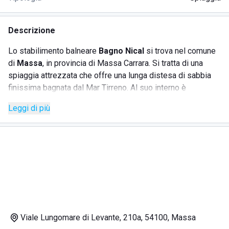
Descrizione
Lo stabilimento balneare
Bagno Nical
si trova nel comune
di
Massa
, in provincia di Massa Carrara. Si tratta di una
spiaggia attrezzata che offre una lunga distesa di sabbia
finissima bagnata dal Mar Tirreno. Al suo interno è
possibile affittare lettini e ombrelloni e spendere un'intera
Leggi di più
giornata balneare in totale relax. Si può inoltre consumare al
bar o al ristorante e gustare i piatti della tradizione toscana.
Bagno Nical offre i seguenti servizi:
Affitto online lettini e ombrelloni
Bar
Ristorante
Servizi igienici
Cabine
Viale Lungomare di Levante, 210a, 54100, Massa
Spogliatoi