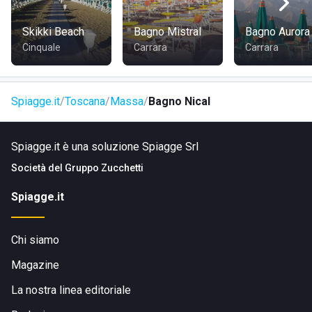
Massa Centro e dista circa 4 km. Il comune di Massa è
vicino a Forte dei Marmi e poco distante dai borghi di
Skikki Beach
Bagno Mistral
Bagno Aurora
montagna delle Alpi Apuane.
Cinquale
Carrara
Carrara
Spiagge.it
Toscana
Massa
Bagno Nical
Spiagge.it è una soluzione Spiagge Srl
Società del
Gruppo Zucchetti
Spiagge.it
Chi siamo
Magazine
La nostra linea editoriale