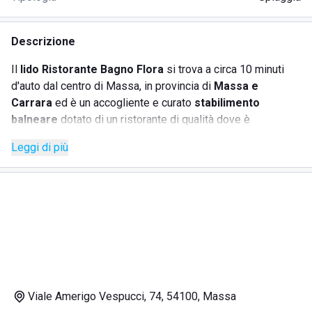
Descrizione
Il
lido Ristorante Bagno Flora
si trova a circa 10 minuti
d'auto dal centro di Massa, in provincia di
Massa e
Carrara
ed è un accogliente e curato
stabilimento
balneare
dotato di un ristorante di qualità dove è
impossibile non fare almeno una tappa.
Leggi di più
Il
ristorante
è uno dei punti forti di questo posto, mentre la
gentilezza di personale e proprietari farà il resto, poiché
saranno sempre disponibili nel cercare di accontentare i
clienti.
I piatti del ristorante sono cucinati con materie prime di
qualità, le pietanze sono fresche, leggere e saporite e gli
ospiti sono sempre soddisfatti: si possono scegliere piatti
poco elaborati oppure altri di mare o di terra, molti dei quali
cucinati riprendendo le vecchie ricette regionali.
Viale Amerigo Vespucci, 74, 54100, Massa
L'accostamento con gli ottimi vini locali e con bevande di