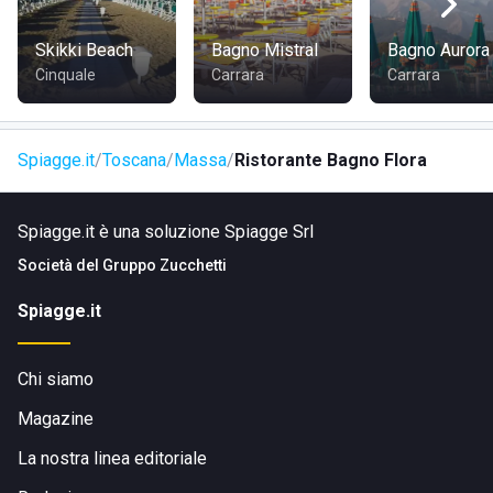
Gli ospiti del
Ristorante Bagno Flora
possono usufruire
inoltre di:
Skikki Beach
Bagno Mistral
Bagno Aurora
Cinquale
Carrara
Carrara
carte
Spiagge.it
Toscana
Massa
Ristorante Bagno Flora
televisione
docce calde gratuite
Spiagge.it è una soluzione Spiagge Srl
bar sulla spiaggia ideale per fare colazione, rinfrescarsi
durante le giornate di sole, sorseggiare un aperitivo in
Società del
Gruppo Zucchetti
compagnia
Spiagge.it
Chi siamo
DOVE SI TROVA IL LIDO RISTORANTE BAGNO FLORA
Magazine
La nostra linea editoriale