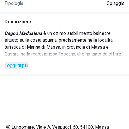
Tipologia
Spiaggia
Descrizione
Bagno Maddalena
è un ottimo stabilimento balneare,
situato sulla costa apuana, precisamente nella località
turistica di Marina di Massa, in provincia di Massa e
Carrara, nella meravigliosa Toscana, che ha tanto da offrire.
La struttura è pensata per grandi e piccoli, è l'ideale per
Leggi di più
trascorrere le vacanze in famiglia e in tranquillità. Il
personale
si pone come obiettivo quello di soddisfare i
propri ospiti e garantire loro disponibilità, cortesia e
professionalità.
Lo stabilimento offre vari servizi oltre alla sua bellezza
naturale e una piacevole atmosfera estiva:
lettini e ombrelloni che si possono prenotare in anticipo
Lungomare, Viale A. Vespucci, 60, 54100, Massa