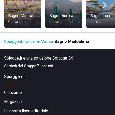
possibile accedere alla spiaggia, tramite una passeggiata a
piedi o in bicicletta. La struttura è situata nel centro abitato
e proprio per questo è facile arrivare camminando, ma
Bagno Mistral
Bagno Aurora
Bagno Lunezi
anche in auto, passando per la Piazza Giovanni Pellerano
Carrara
Carrara
Carrara
fino ad arrivare a Viale Amerigo Vespucci.
Spiagge.it
Toscana
Massa
Bagno Maddalena
Spiagge.it è una soluzione Spiagge Srl
Società del
Gruppo Zucchetti
Spiagge.it
Chi siamo
Magazine
La nostra linea editoriale