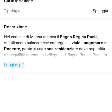
Caratteristiche
Tipologia
Spiaggia
Descrizione
Nel comune di Massa si trova il
Bagno Regina Pacis
,
stabilimento balneare che costeggia il
viale Lungomare di
Ponente
, posto in una
zona residenziale
dove ospitalità
e tranquillità attendono i villeggianti. Bagno Regina Pacis fa
parte di un complesso di bagni per il servizio turistico della
Leggi di più
zona e offre ai suoi clienti i seguenti servizi:
noleggio ombrelloni e lettini;
cabine e spogliatoi;
servizio bar;
tavoli da gioco;
doccia calda;
TV;