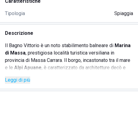
Caratteristiche
Tipologia
Spiaggia
Descrizione
Il Bagno Vittorio è un noto stabilimento balneare di
Marina
di Massa
, prestigiosa località turistica versiliana in
provincia di Massa Carrara. Il borgo, incastonato tra il mare
e le
Alpi Apuane
, è caratterizzato da architetture decò e
liberty
che si affacciano sul litorale. Punto di forza del Lido
Leggi di più
Vittorio è la capacità di assicurare il giusto
distanziamento
fra le diverse postazioni di lettini e
ombrelloni, in modo da garantire la piena vivibilità della
struttura anche nei periodi di maggiore afflusso. La
spiaggia, pulita e curata quotidianamente, è sabbiosa e
adatta al
gioco dei bambini
. L'arenile è organizzato con
cabine private, servizi igienici e docce calde. La
connessione
Wi-Fi
gratuita copre l'intera struttura e