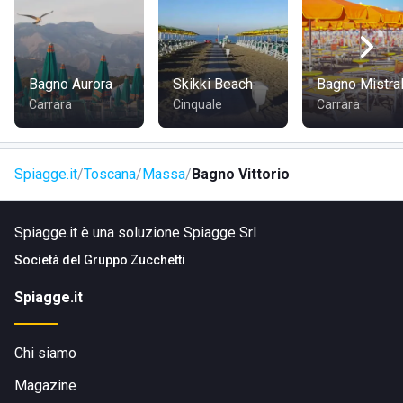
Marina di Massa, in provincia di Massa Carrara. La zona,
piacevolmente verdeggiante
, ospita diversi camping e
strutture ricettive.
Bagno Aurora
Skikki Beach
Bagno Mistra
COME RAGGIUNGERE IL LIDO VITTORIO
Carrara
Cinquale
Carrara
Dalla vicina zona residenziale è possibile raggiungere i
Spiagge.it
Toscana
Massa
Bagno Vittorio
bagni a piedi o sulle
due ruote
. Chi utilizza l'auto trova
diverse possibilità di posteggio nelle immediate vicinanze
Spiagge.it è una soluzione Spiagge Srl
della struttura.
Società del
Gruppo Zucchetti
Spiagge.it
Chi siamo
Magazine