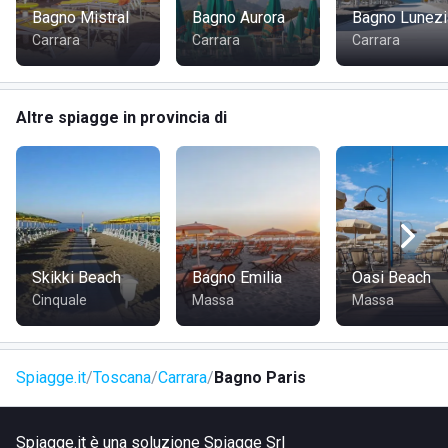
Bagno Mistral
Bagno Aurora
Bagno Lunezi
Carrara
Carrara
Carrara
Altre spiagge in provincia di
Skikki Beach
Bagno Emilia
Oasi Beach
Cinquale
Massa
Massa
Spiagge.it
Toscana
Carrara
Bagno Paris
Spiagge.it è una soluzione Spiagge Srl