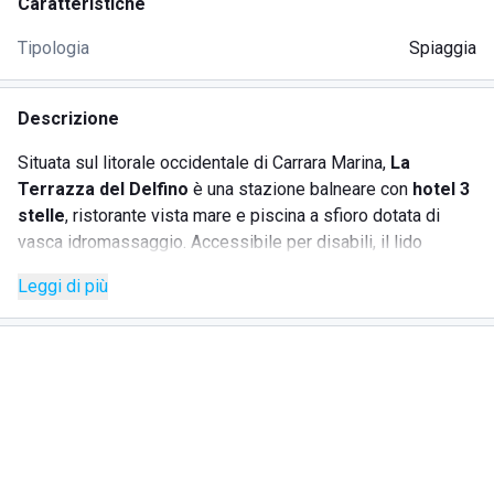
Caratteristiche
Tipologia
Spiaggia
Descrizione
Situata sul litorale occidentale di Carrara Marina,
La
Terrazza del Delfino
è una stazione balneare con
hotel 3
stelle
, ristorante vista mare e piscina a sfioro dotata di
vasca idromassaggio. Accessibile per disabili, il lido
dispone di parcheggio privato, area giochi per bambini e
Leggi di più
solarium allestito a bordo piscina
. A ogni cliente
dell'hotel viene riservata una postazione in spiaggia con
ombrellone, lettini, sdraio e sedia da regista. I
servizi
balneari
includono anche:
servizi igienici e docce calde;
sedia Job e passerelle per disabili;
campo da calcetto;